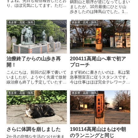
すよね。先日も短信報告したとお
鍋割山と順序が逆になってしまい
り、ほぼ元気にしてます。たださ
ましたが、10月最後にひとり山
すがに体力はまだ十分回復しきれ
歩きしたのは陣馬山でした。10
てないのと、在宅勤務で運動不足
月は所用で週末を2回も潰してし
が続いていたりしてて、不眠にな
まったので、10/28はリハビリが
奥多摩・高尾・陣馬
奥多摩・高尾・陣馬
ったりと万事快調！とまではいけ
てら陣馬山を歩いてきました。陣
てません。でも山は登らないと
馬山は私にとってホームというべ
衰...
き山です。東京の西側に住ん...
治療終了からの山歩き再
200411高尾山へ車で初ア
開！
プローチ
こんにちは。前回の記事で書いて
まず初めに書きたいのは、私は緊
いましたが、ようやく先週で放射
急事態宣言に従うスタンスです。
線治療も終了し予定していたすべ
今は仕事はほぼ完全テレワークで
ての治療が終わりました！！！長
す。先週、先々週は1日ずつ出社
かった！そして迎えた週末。治療
せざるを得ない状況がありました
奥多摩・高尾・陣馬
奥多摩・高尾・陣馬
疲れは残っているし、天気もいま
が、それ以外は完全自宅作業で
いちだしであまりいい条件ではな
す。日常でもスーパーの買い出し
かったのですが、とりあえず何
以外は外出していません。そんな
も...
中...
さらに体調を崩しました
190114高尾山はもはや朝
のランニングと同じ
2か月の怠惰な生活のつけが来ま