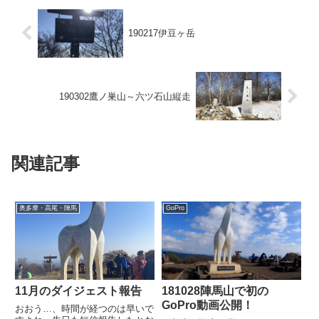
190217伊豆ヶ岳
190302鷹ノ巣山～六ツ石山縦走
関連記事
奥多摩・高尾・陣馬
GoPro
11月のダイジェスト報告
181028陣馬山で初の
GoPro動画公開！
おおう…、時間が経つのは早いで