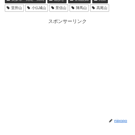
堂所山
小仏城山
景信山
陣馬山
高尾山
スポンサーリンク
nipopo