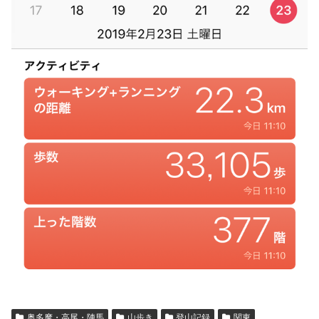
奥多摩・高尾・陣馬
山歩き
登山記録
関東