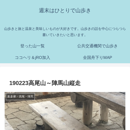
週末はひとりで山歩き
山歩きと旅と温泉と美味しいものが大好きです。山歩きの話を中心につらつら
書いていきたいと思います。
登った山一覧
公共交通機関で山歩き
ココヘリ＆jRO加入
全国舟下りMAP
190223高尾山～陣馬山縦走
奥多摩・高尾・陣馬