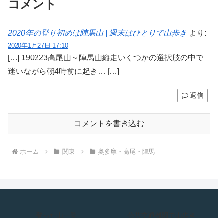
コメント
2020年の登り初めは陣馬山 | 週末はひとりで山歩き
より:
2020年1月27日 17:10
[…] 190223高尾山～陣馬山縦走いくつかの選択肢の中で
迷いながら朝4時前に起き… […]
返信
コメントを書き込む
ホーム
関東
奥多摩・高尾・陣馬
登った山一覧
公共交通機関で山歩き