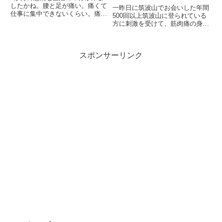
したかね。腰と足が痛い。痛くて
一昨日に筑波山でお会いした年間
仕事に集中できないくらい。痛み
500回以上筑波山に登られている
止め飲んでごまかしてたんですけ
方に刺激を受けて、筋肉痛の身を
ど、根本的な解決になっていない
おして高尾山に行ってきました！
ので仕方なく整形外科に行きまし
京王線の始発で高尾山口に到着し
た。足の方は血管と神経がぎゅっ
たのは0611。まだ暗いです。ヘ
て癒着しているが故の神経痛と
スポンサーリンク
ッドライトをつけていつもの稲荷
の...
山コースへ。登っているうち...