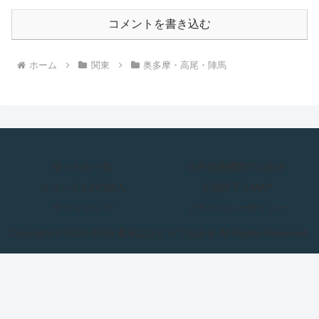
コメントを書き込む
ホーム
関東
奥多摩・高尾・陣馬
登った山一覧
公共交通機関で山歩き
ココヘリ＆jRO加入
全国舟下りMAP
サイトマップ
プライバシーポリシー
Copyright © 2018-2026 週末はひとりで山歩き All Rights Reserved.