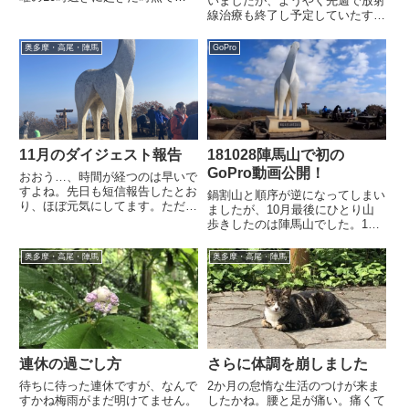
いましたが、ようやく先週で放射
週末は山歩きは休もうと思ったの
線治療も終了し予定していたすべ
ですが、たった1週でも間を開け
ての治療が終わりました！！！長
るとせっかく毎週育ててきた足の
かった！そして迎えた週末。治療
奥多摩・高尾・陣馬
GoPro
筋肉が衰えるのは目に見えていた
疲れは残っているし、天気もいま
ので、13時過ぎから登ってきま...
いちだしであまりいい条件ではな
かったのですが、とりあえず何
も...
11月のダイジェスト報告
181028陣馬山で初の
GoPro動画公開！
おおう…、時間が経つのは早いで
すよね。先日も短信報告したとお
鍋割山と順序が逆になってしまい
り、ほぼ元気にしてます。たださ
ましたが、10月最後にひとり山
すがに体力はまだ十分回復しきれ
歩きしたのは陣馬山でした。10
てないのと、在宅勤務で運動不足
月は所用で週末を2回も潰してし
が続いていたりしてて、不眠にな
まったので、10/28はリハビリが
奥多摩・高尾・陣馬
奥多摩・高尾・陣馬
ったりと万事快調！とまではいけ
てら陣馬山を歩いてきました。陣
てません。でも山は登らないと
馬山は私にとってホームというべ
衰...
き山です。東京の西側に住ん...
連休の過ごし方
さらに体調を崩しました
待ちに待った連休ですが、なんで
2か月の怠惰な生活のつけが来ま
すかね梅雨がまだ明けてません。
したかね。腰と足が痛い。痛くて