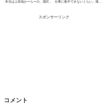
本当は上高地かーらーの、涸沢！
仕事に集中できないくらい。痛み
とかを決めたかったのですが、こ
止め飲んでごまかしてたんですけ
の天気で行くのもなんだし、それ
ど、根本的な解決になっていない
以前に体力がついていけません。
ので仕方なく整形外科に行きまし
スポンサーリンク
ということで代替案を検討してい
た。足の方は血管と神経がぎゅっ
たのですが朝起きたらひどい
て癒着しているが故の神経痛と
雨。...
の...
コメント