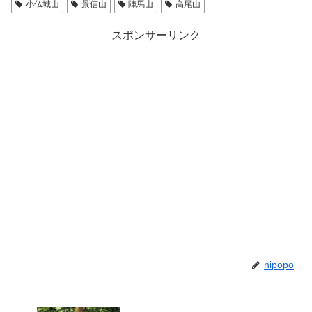
小仏城山
景信山
陣馬山
高尾山
スポンサーリンク
nipopo