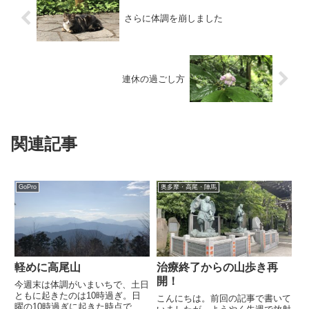
さらに体調を崩しました
連休の過ごし方
関連記事
GoPro
奥多摩・高尾・陣馬
軽めに高尾山
治療終了からの山歩き再
開！
今週末は体調がいまいちで、土日
ともに起きたのは10時過ぎ。日
こんにちは。前回の記事で書いて
曜の10時過ぎに起きた時点で今