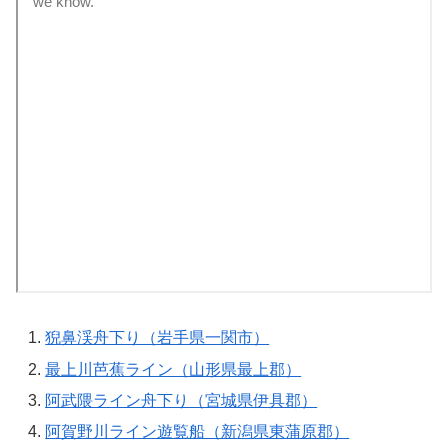
猊鼻渓舟下り（岩手県一関市）
最上川芭蕉ライン（山形県最上郡）
阿武隈ライン舟下り（宮城県伊具郡）
阿賀野川ライン遊覧船（新潟県東蒲原郡）