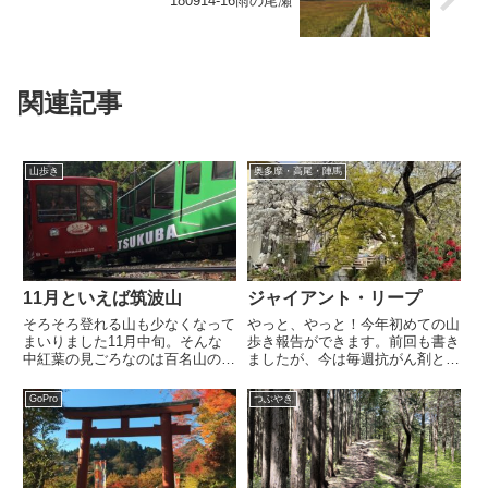
180914-16雨の尾瀬
関連記事
山歩き
奥多摩・高尾・陣馬
11月といえば筑波山
ジャイアント・リープ
そろそろ登れる山も少なくなって
やっと、やっと！今年初めての山
まいりました11月中旬。そんな
歩き報告ができます。前回も書き
中紅葉の見ごろなのは百名山の筑
ましたが、今は毎週抗がん剤と格
波山でしょうか。私は昨年11月
闘する日々。副作用は様々ありま
の上旬に行ってきました。昨年の
すがわたしにとっての一番は倦怠
GoPro
つぶやき
今ごろはまだ山歩きを始めて間も
感。月曜に投与し、火・水はステ
なかった頃。高尾山、陣馬山に続
ロイドである意味ドーピングされ
いて行ったのは筑波山。秋葉原
て元気というか眠れない→木曜
か...
は...