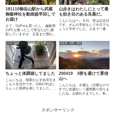
181110御岳山駅から武蔵
山歩きはわたしにとって最
御嶽神社を動画超早回しで
も効き目のある良薬だ。
お届け
こんにちはー。今日、実は記念日
です。がんの手術をして今日でち
さて、GoProも買ったし、編集用
ょうど半年でした。人生で一番長
のPCも整ったしで登るたびに撮
い6か月でしたが、ここは山歩き
影していますが、正直まだ慣れま
について書く場なのでこれ以上は
せん。先日報告した御岳山から大
書きませんね。土曜は雨でした
岳山の時もGoProを持って、折々
GoPro
奥多摩・高尾・陣馬
が、今日日曜はキレイに晴れてく
を撮影していてようやく編集の時
れました。今日はあえてゆっくり
間が取れたので動画を見直してい
の...
たら、なぜかケーブルカ...
ちょっと体調崩してました
200419 3密を避けて景信
山へ
こんにちは。相変わらず自宅引き
こもり生活中です。GWの半ばに
こんにちは。今週も（日曜なので
ちょっと体調を崩してました。と
すでに先週か）一週間乗り切りま
いってもコロナ関連では全くない
したね、お疲れさまでした。私は
です。肺ではない、ある臓器が炎
というと、完全テレワークが続い
症を起こしまして。女性がかかり
ています。さすがに動かな過ぎて
やすい病気で10数年前にも2度ほ
1kg太り、仕方なく金曜の朝は縄
どかかったことがあるのですが...
スポンサーリンク
跳び＆ランニングをやりました。
ランニングブームが始まった1...