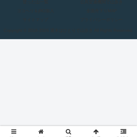
登った山一覧
公共交通機関で山歩き
ココヘリ＆jRO加入
全国舟下りMAP
サイトマップ
プライバシーポリシー
Copyright © 2018-2026 週末はひとりで山歩き All Rights Reserved.