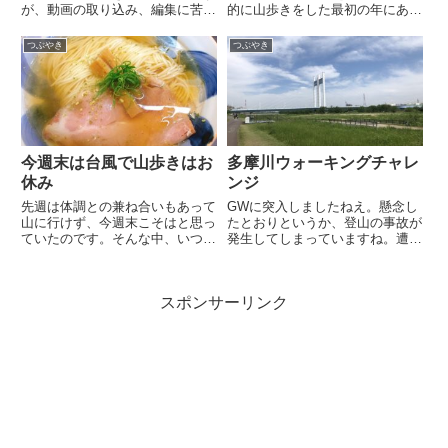
が、動画の取り込み、編集に苦労
的に山歩きをした最初の年にあた
していて、GoProで撮った動画の
るということで、2019年も明け
お披露目はもう少しかかりそうで
てもう1か月が経とうとしている
つぶやき
つぶやき
す。ですので、今回は話題を変え
のでこの辺で総括をして2019年
てクッカー、ストーブ周りを整え
に挑みたいと思います。2018年
た話をしようと思います...
の登山回数と登った山登...
今週末は台風で山歩きはお
多摩川ウォーキングチャレ
休み
ンジ
先週は体調との兼ね合いもあって
GWに突入しましたねえ。懸念し
山に行けず、今週末こそはと思っ
たとおりというか、登山の事故が
ていたのです。そんな中、いつも
発生してしまっていますね。遭難
お世話になっている毎日旅行さん
男性新型コロナ疑い 県警救助隊
の登山バス「まいたび」がGO
員ら一時自宅待機滋賀・東近江市
TO TRAVELに対応していること
登山の男性２人遭難か入山禁止の
スポンサーリンク
を知り、週末の天気予報を調べる
栃木の山で遭難⇒ 川崎の25歳、
こともせずに金曜深夜発の...
ヘリで救出このGWに山歩き...