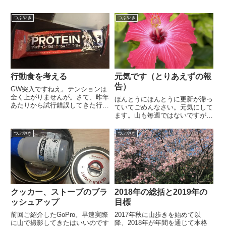
つぶやき
つぶやき
行動食を考える
元気です（とりあえずの報
告）
GW突入ですねえ。テンションは
全く上がりませんが。さて、昨年
ほんとうにほんとうに更新が滞っ
あたりから試行錯誤してきた行動
ていてごめんなさい。元気にして
食について個人的な考えを書きた
ます。山も毎週ではないですが2
いと思います。ちなみに山歩きの
回ほど行けてます。ずっと治療で
ベテランのみなさんには全く参考
セーブさせてもらっていた仕事に
つぶやき
つぶやき
にならない情報です。自分の身体
復帰しまして、セーブしていた分
で体感しないとわからなかった
活躍せねばとね、がんばってる故
頭...
にいっぱいいっぱいになってま
す...
クッカー、ストーブのブラ
2018年の総括と2019年の
ッシュアップ
目標
前回ご紹介したGoPro。早速実際
2017年秋に山歩きを始めて以
に山で撮影してきたはいいのです
降、2018年が年間を通じて本格