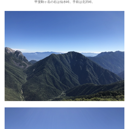
甲斐駒ヶ岳の右は仙水峠。手前は北沢峠。