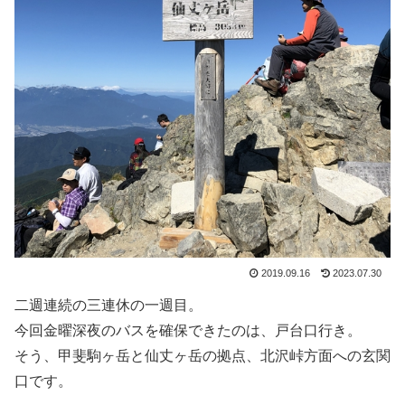
2019.09.16
2023.07.30
二週連続の三連休の一週目。
今回金曜深夜のバスを確保できたのは、戸台口行き。
そう、甲斐駒ヶ岳と仙丈ヶ岳の拠点、北沢峠方面への玄関
口です。