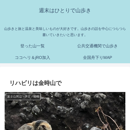
週末はひとりで山歩き
山歩きと旅と温泉と美味しいものが大好きです。山歩きの話を中心につらつら
書いていきたいと思います。
登った山一覧
公共交通機関で山歩き
ココヘリ＆jRO加入
全国舟下りMAP
リハビリは金時山で
富士山周辺・伊豆・箱根