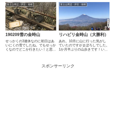
富士山周辺・伊豆・箱根
富士山周辺・伊豆・箱根
190209雪の金時山
リハビリ金時山（大勝利）
せっかくの3連休なのに初日はあ
あれ、10月に山に行った気がし
いにくの雪でしたね。でもせっか
ていたのですがまぼろしでした。
くなのでどこか行きたい！と思い
1か月半ぶりの山歩きです！いつ
塔ノ岳行くつもりで早起きしよう
もリスタートは高尾山からなので
としたのですが、15分ほど目覚
すが、今回は温泉を重視したかっ
ましに気づかず。もうひとつの目
たので金時山にしました。金時山
スポンサーリンク
覚ましで起きたはいいのですが、
とは相性が悪くてですね……過去
まだ眠いなあ……と思ったの
2回は悪天候で眺望ゼロが続い
で、...
て...