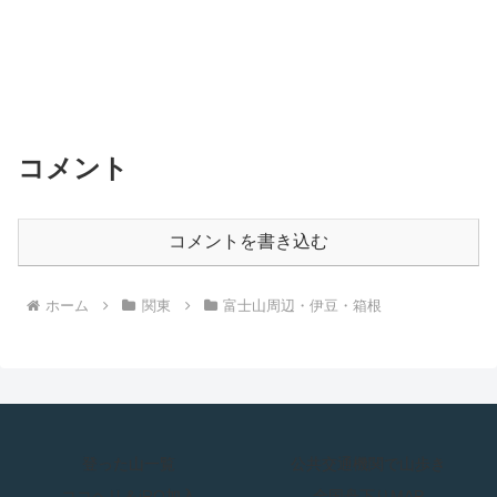
コメント
コメントを書き込む
ホーム
関東
富士山周辺・伊豆・箱根
登った山一覧
公共交通機関で山歩き
ココヘリ＆jRO加入
全国舟下りMAP