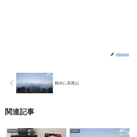
nipopo
軽めに高尾山
関連記事
GoPro
GoPro