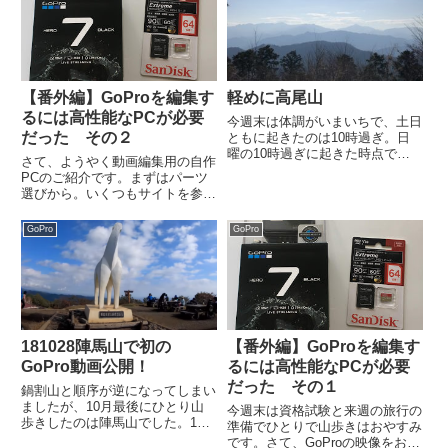
【番外編】GoProを編集す
軽めに高尾山
るには高性能なPCが必要
今週末は体調がいまいちで、土日
だった その２
ともに起きたのは10時過ぎ。日
曜の10時過ぎに起きた時点で今
さて、ようやく動画編集用の自作
週末は山歩きは休もうと思ったの
PCのご紹介です。まずはパーツ
ですが、たった1週でも間を開け
選びから。いくつもサイトを参考
るとせっかく毎週育ててきた足の
にさせてもらいました。特に後者
筋肉が衰えるのは目に見えていた
の記事は価格を抑えつつある程度
GoPro
GoPro
ので、13時過ぎから登ってきま...
のスペックを維持するという内容
がとても参考になり、大部分のパ
ーツはこの記事で紹介されたも
の...
181028陣馬山で初の
【番外編】GoProを編集す
GoPro動画公開！
るには高性能なPCが必要
だった その１
鍋割山と順序が逆になってしまい
ましたが、10月最後にひとり山
今週末は資格試験と来週の旅行の
歩きしたのは陣馬山でした。10
準備でひとりで山歩きはおやすみ
月は所用で週末を2回も潰してし
です。さて、GoProの映像をお届