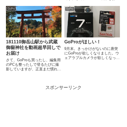
まったので、10/28はリハビリが
けするといってもう何日も経って
てら陣馬山を歩いてきました。陣
いるのですが、未だ編集ができて
GoPro
GoPro
馬山は私にとってホームというべ
いません。なぜかというと……、
き山です。東京の西側に住ん...
うちのPCのスペックが足りない
のです。GoProのサイト...
181110御岳山駅から武蔵
GoProがほしい！
御嶽神社を動画超早回しで
9月末。きっかけがないのに唐突
お届け
にGoProが欲しくなりました。ウ
ェアラブルカメラが欲しくなった
さて、GoProも買ったし、編集用
というよりもGoProが欲しい。下
のPCも整ったしで登るたびに撮
見に家電量販店に行って初めて
影していますが、正直まだ慣れま
SONYとかからもウェアラブルカ
せん。先日報告した御岳山から大
メラが出ていることを知りまし
岳山の時もGoProを持って、折々
た。それぐらいGoPro...
を撮影していてようやく編集の時
スポンサーリンク
間が取れたので動画を見直してい
たら、なぜかケーブルカ...