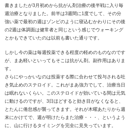
書きましたが3月初めから抗がん剤治療の後半戦に入り毎
週治療となりました。前半は3週間に1度でして、その分
強い薬で最初の週はゾンビのように寝込むかわりにその後
の2週は体調面は健常者と同じという感じでウォーキング
とかもできていたのは以前も書いた通りです。
しかし今の薬は毎週投薬できる程度の軽めのものなのです
が、まあ軽いといってもそこは抗がん剤。副作用はありま
す。
さらにやっかいなのは投薬する際に合わせて投与される吐
き気止めのステロイド。これがまあ強力でして、治療当日
は眠れないくらい。このステロイドが効いている間は元気
に動けるのですが、3日ほどすると効き目がなくなると、
とたんに倦怠感が襲ってきます。それが木曜あたりから週
末にかけてで、週が明けたらまた治療・・・、というよう
に、山に行けるタイミングを完全に見失っています。