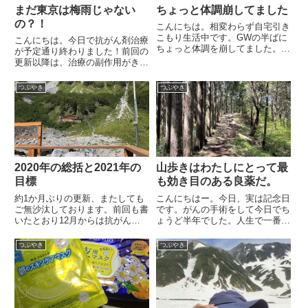
まだ東京は梅雨じゃない
ちょっと体調崩してました
の？！
こんにちは。相変わらず自宅引き
こもり生活中です。GWの半ばに
こんにちは。今日で抗がん剤治療
ちょっと体調を崩してました。と
が予定通り終わりました！前回の
いってもコロナ関連では全くない
更新以降は、治療の副作用がきつ
です。肺ではない、ある臓器が炎
くてベッドの上で過ごす時間が増
症を起こしまして。女性がかかり
えておりました。まあ緊急事態宣
つぶやき
つぶやき
やすい病気で10数年前にも2度ほ
言が再度出たことと雨続きだった
どかかったことがあるのですが...
こともあって、家に引きこもって
いてもまあ仕方ないかと思えた
の...
2020年の総括と2021年の
山歩きはわたしにとって最
目標
も効き目のある良薬だ。
約1か月ぶりの更新、またしても
こんにちはー。今日、実は記念日
ご無沙汰しております。前回も書
です。がんの手術をして今日でち
いたとおり12月からは抗がん剤
ょうど半年でした。人生で一番長
治療が始まった上に、今度は副甲
い6か月でしたが、ここは山歩き
状腺というところも手術する羽目
について書く場なのでこれ以上は
つぶやき
つぶやき
になりました。クリスマスは病院
書きませんね。土曜は雨でした
で過ごしてます。とほほ。そして
が、今日日曜はキレイに晴れてく
翌週は再び抗がん剤治療という
れました。今日はあえてゆっくり
こ...
の...