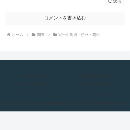
返信
コメントを書き込む
ホーム
関東
富士山周辺・伊豆・箱根
登った山一覧
公共交通機関で山歩き
ココヘリ＆jRO加入
全国舟下りMAP
サイトマップ
プライバシーポリシー
Copyright © 2018-2026 週末はひとりで山歩き All Rights Reserved.