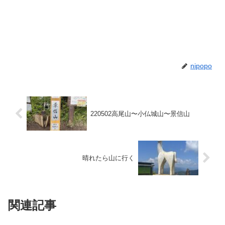
nipopo
220502高尾山〜小仏城山〜景信山
晴れたら山に行く
関連記事