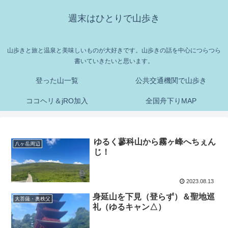
週末はひとりで山歩き
山歩きと旅と温泉と美味しいものが大好きです。山歩きの話を中心につらつら
書いていきたいと思います。
登った山一覧
公共交通機関で山歩き
ココヘリ＆jRO加入
全国舟下りMAP
ゆるく蓼科山から霧ヶ峰へちぇん
八ヶ岳周辺
じ！
2023.08.13
身延山を下見（登らず）＆聖地巡
大菩薩・奥秩父
礼（ゆるキャン△）