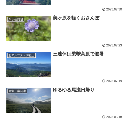
2023.07.30
美ヶ原を軽くおさんぽ
八ヶ岳周辺
2023.07.23
三連休は乗鞍高原で避暑
北アルプス・御嶽山
2023.07.19
ゆるゆる尾瀬日帰り
尾瀬・南会津
2023.06.18