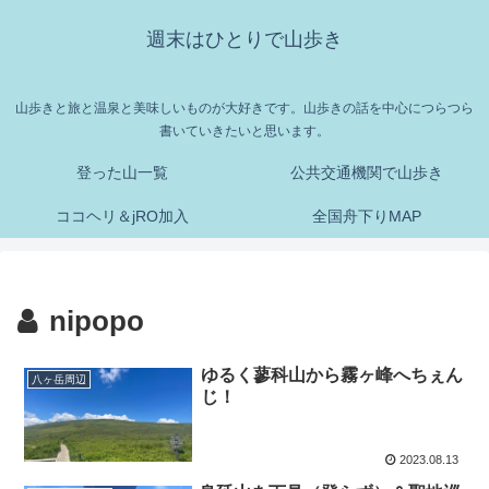
週末はひとりで山歩き
山歩きと旅と温泉と美味しいものが大好きです。山歩きの話を中心につらつら
書いていきたいと思います。
登った山一覧
公共交通機関で山歩き
ココヘリ＆jRO加入
全国舟下りMAP
nipopo
ゆるく蓼科山から霧ヶ峰へちぇん
八ヶ岳周辺
じ！
2023.08.13