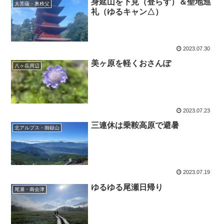
身延山を下見（登らず）＆聖地巡
大菩薩・奥秩父
礼（ゆるキャン△）
2023.07.30
美ヶ原を軽くおさんぽ
八ヶ岳周辺
2023.07.23
三連休は乗鞍高原で避暑
北アルプス・御嶽山
2023.07.19
ゆるゆる尾瀬日帰り
尾瀬・南会津