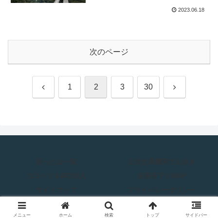
2023.06.18
次のページ
前
次
1
2
3
30
へ
へ
登った山一覧
公共交通機関で山歩き
ココヘリ＆jRO加入
全国舟下りMAP
サイトマップ
プライバシーポリシー
Copyright © 2018-2026 週末はひとりで山歩き All Rights Reserved.
メニュー
ホーム
検索
トップ
サイドバー